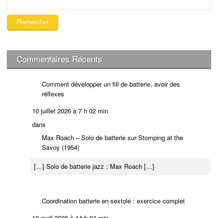
e
c
h
e
r
c
Commentaires Récents
h
e
Comment développer un fill de batterie, avoir des
r
réflexes
:
10 juillet 2026 à 7 h 02 min
dans
Max Roach – Solo de batterie sur Stomping at the
Savoy (1954)
[…] Solo de batterie jazz : Max Roach […]
Coordination batterie en sextolé : exercice complet
19 avril 2026 à 14 h 04 min