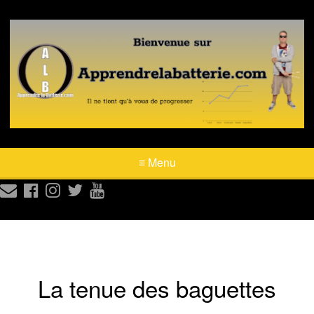
≡ Menu





La tenue des baguettes