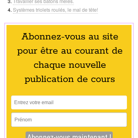
Travailler ses bâtons mêlés.
Systèmes triolets roulés, le mal de tête!