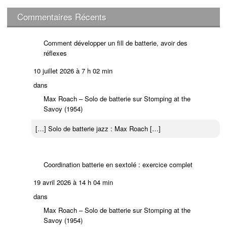
r
c
Commentaires Récents
h
e
Comment développer un fill de batterie, avoir des
r
réflexes
:
10 juillet 2026 à 7 h 02 min
dans
Max Roach – Solo de batterie sur Stomping at the
Savoy (1954)
[…] Solo de batterie jazz : Max Roach […]
Coordination batterie en sextolé : exercice complet
19 avril 2026 à 14 h 04 min
dans
Max Roach – Solo de batterie sur Stomping at the
Savoy (1954)