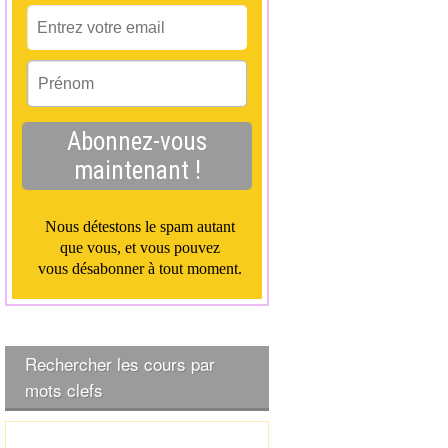
Rechercher les cours par
mots clefs
R