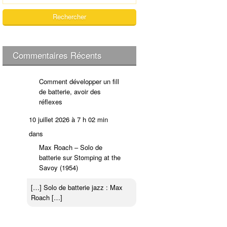
e
c
h
e
r
c
Commentaires Récents
h
e
Comment développer un fill
r
de batterie, avoir des
réflexes
:
10 juillet 2026 à 7 h 02 min
dans
Max Roach – Solo de
batterie sur Stomping at the
Savoy (1954)
[…] Solo de batterie jazz : Max
Roach […]