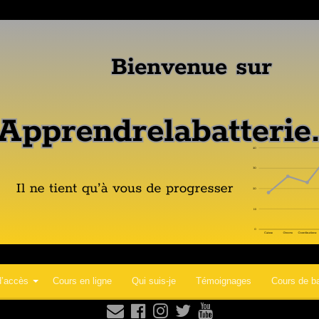
d’accès
Cours en ligne
Qui suis-je
Témoignages
Cours de ba




