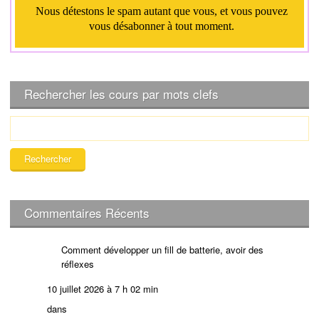
Rechercher les cours par mots clefs
R
e
c
h
e
r
c
Commentaires Récents
h
e
Comment développer un fill de batterie, avoir des
r
réflexes
:
10 juillet 2026 à 7 h 02 min
dans