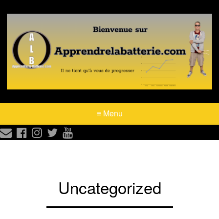
≡ Menu





Uncategorized